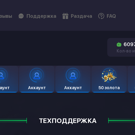
зывы
Поддержка
Раздача
FAQ
609
Кол-во и
аунт
Аккаунт
Аккаунт
50 золота
ТЕХПОДДЕРЖКА